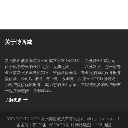
地址：常州市新北区庆阳路2号
关于博西威
常州博西威叉车有限公司成立于2014年3月，注册资金500万元，
位于风景秀丽的长江之乡、太湖之滨————江苏常州，是一家专
业从事常州叉车整机销售、维修及保养等，专业化的物流设备服务
提供商。公司以“诚信、专业化、及时化、品质至上”的服务理念，
为客户提供优质服务，成为您的强力后盾。希望与更多的客户朋友
一起共同进步、共创辉煌...
了解更多
COPYRIGHT ? 2020 常州博西威叉车有限公司. All rights reserved |
备案号：
苏ICP备16053656号-1
|
网站地图
|
XML地图